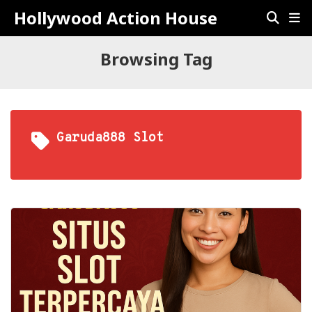
Hollywood Action House
Browsing Tag
Garuda888 Slot